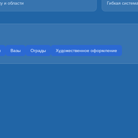
у и области
Гибкая систем
ы
Вазы
Ограды
Художественное оформление