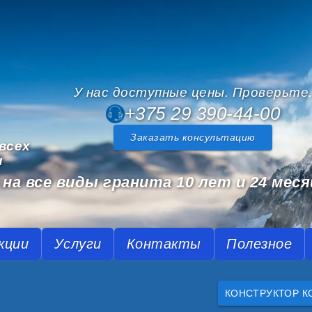
У нас доступные цены. Проверьте
+375 29 390-44-00
Заказать консультацию
всех
и
на все виды гранита 10 лет и 24 меся
кции
Услуги
Контакты
Полезное
КОНСТРУКТОР К