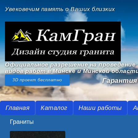
Увековечим память о Ваших близких
Официальное разрешение на проведение 
видов работ в Минске и Минской област
Гарантия 
3D проект бесплатно
Главная
Каталог
Наши работы
А
Граниты