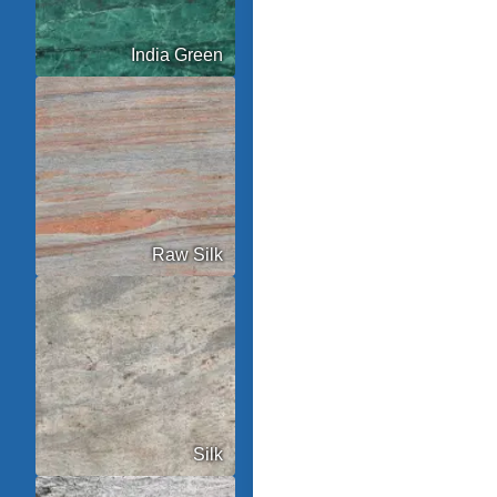
India Green
Raw Silk
Silk