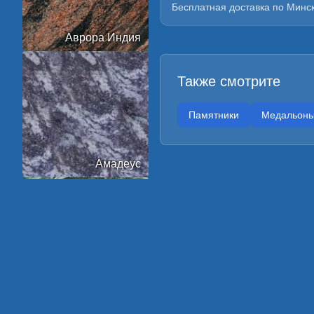
Бесплатная доставка по Минск
Аврора Индия
Также смотрите
Памятники
Медальон
Амадеус
Арктик Грин