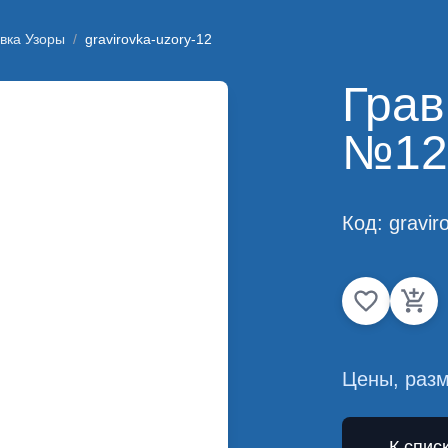
вка Узоры
/
gravirovka-uzory-12
Грав
№12
Код:
gravir
Цены, разм
← К спис