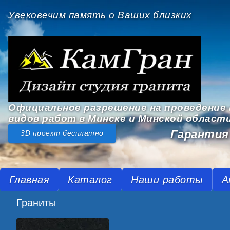
Увековечим память о Ваших близких
Официальное разрешение на проведение 
видов работ в Минске и Минской област
Гарантия 
3D проект бесплатно
Главная
Каталог
Наши работы
А
Граниты