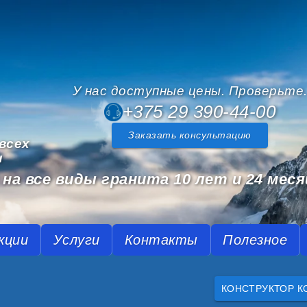
У нас доступные цены. Проверьте
+375 29 390-44-00
Заказать консультацию
всех
и
на все виды гранита 10 лет и 24 меся
кции
Услуги
Контакты
Полезное
КОНСТРУКТОР К