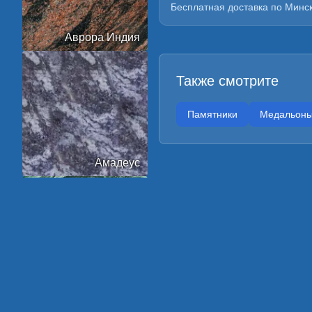
Бесплатная доставка по Минск
Аврора Индия
Также смотрите
Памятники
Медальон
Амадеус
Арктик Грин