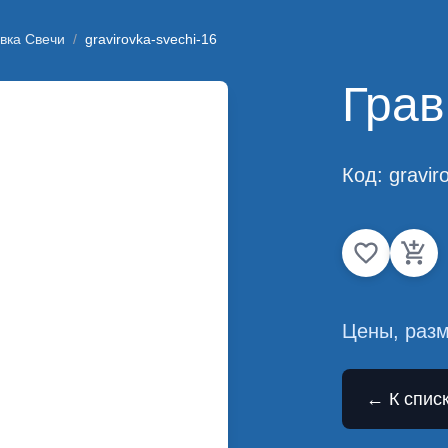
вка Свечи
/
gravirovka-svechi-16
Грав
Код:
gravir
Цены, разм
← К спис