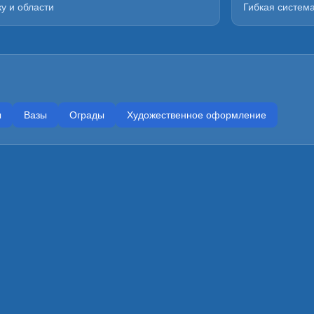
у и области
Гибкая систем
ы
Вазы
Ограды
Художественное оформление