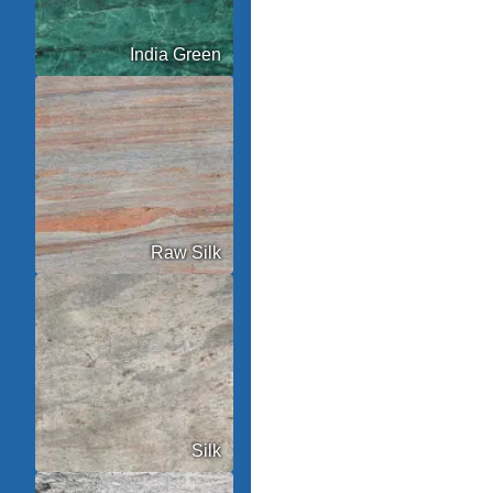
India Green
Raw Silk
Silk