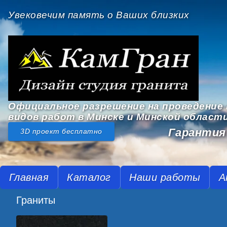
Увековечим память о Ваших близких
Официальное разрешение на проведение 
видов работ в Минске и Минской област
Гарантия 
3D проект бесплатно
Главная
Каталог
Наши работы
А
Граниты