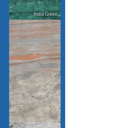
India Green
Raw Silk
Silk