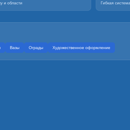
у и области
Гибкая систем
ы
Вазы
Ограды
Художественное оформление