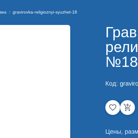
вка
/
gravirovka-religioznyi-syuzhet-18
Грав
рели
№18
Код:
gravir
Цены, разм