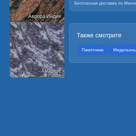
Бесплатная доставка по Минск
Аврора Индия
Также смотрите
Памятники
Медальон
Амадеус
Арктик Грин