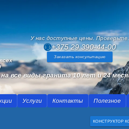
У нас доступные цены. Проверьте
+375 29 390-44-00
Заказать консультацию
всех
и
на все виды гранита 10 лет и 24 меся
кции
Услуги
Контакты
Полезное
КОНСТРУКТОР К