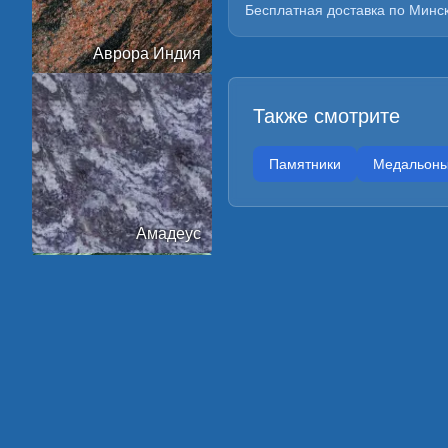
Бесплатная доставка по Минск
Аврора Индия
Также смотрите
Памятники
Медальон
Амадеус
Арктик Грин