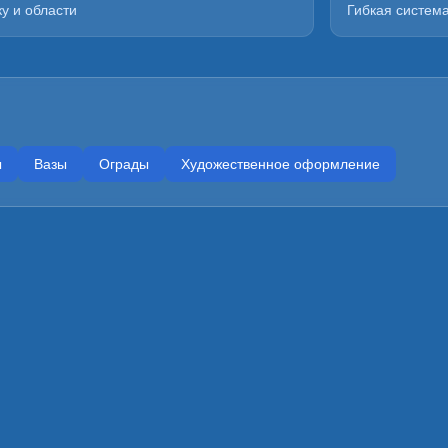
у и области
Гибкая систем
ы
Вазы
Ограды
Художественное оформление