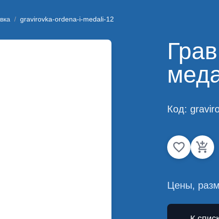
вка
/
gravirovka-ordena-i-medali-12
Грав
мед
Код:
gravir
Цены, разм
← К спис