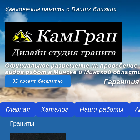
Увековечим память о Ваших близких
Официальное разрешение на проведение 
видов работ в Минске и Минской област
Гарантия 
3D проект бесплатно
Главная
Каталог
Наши работы
А
Граниты