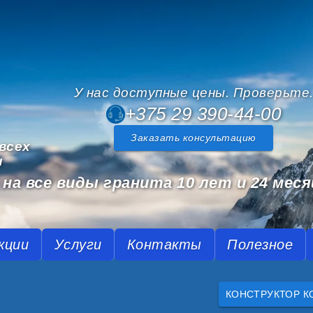
У нас доступные цены. Проверьте
+375 29 390-44-00
Заказать консультацию
всех
и
на все виды гранита 10 лет и 24 меся
кции
Услуги
Контакты
Полезное
КОНСТРУКТОР К