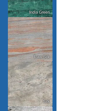
India Green
Raw Silk
Silk