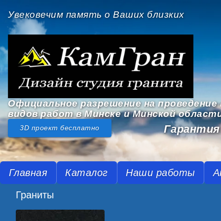
Увековечим память о Ваших близких
Официальное разрешение на проведение 
видов работ в Минске и Минской област
Гарантия 
3D проект бесплатно
Главная
Каталог
Наши работы
А
Граниты