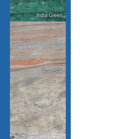
India Green
Raw Silk
Silk