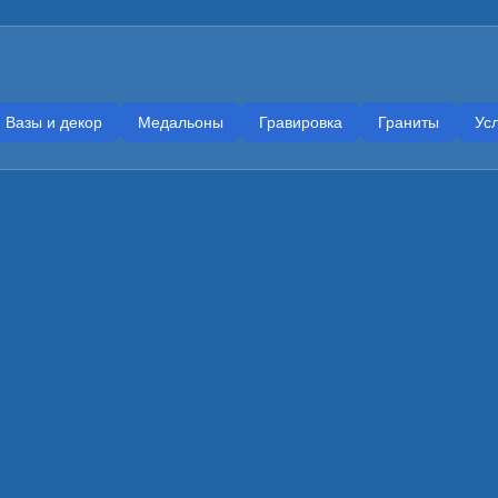
Вазы и декор
Медальоны
Гравировка
Граниты
Усл