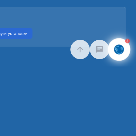
уги установки
!