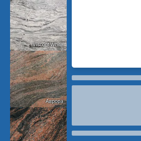
Viscont White
Аврора