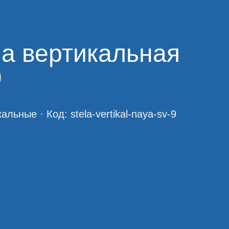
а вертикальная
9
кальные
· Код:
stela-vertikal-naya-sv-9