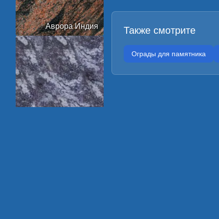
Аврора Индия
Также смотрите
Ограды для памятника
Амадеус
Арктик Грин