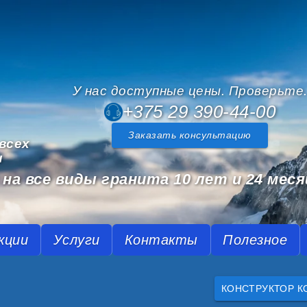
У нас доступные цены. Проверьте
+375 29 390-44-00
Заказать консультацию
всех
и
на все виды гранита 10 лет и 24 меся
кции
Услуги
Контакты
Полезное
КОНСТРУКТОР К