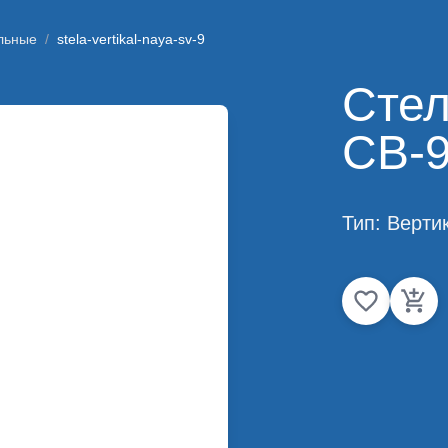
льные
/
stela-vertikal-naya-sv-9
Стел
СВ-
Тип:
Верти