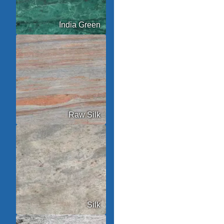
India Green
Raw Silk
Silk