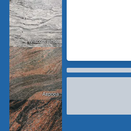
Viscont White
Аврора