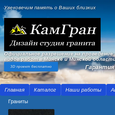
Увековечим память о Ваших близких
Официальное разрешение на проведение 
видов работ в Минске и Минской област
Гарантия 
3D проект бесплатно
Главная
Каталог
Наши работы
А
Граниты