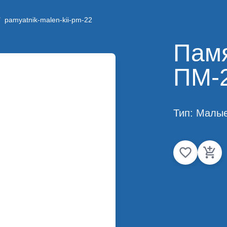
/
pamyatnik-malen-kii-pm-22
Памя
ПМ-
Тип:
Малы