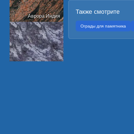
Также смотрите
Аврора Индия
Ограды для памятника
Амадеус
Арктик Грин