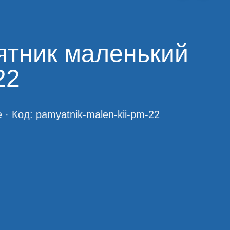
тник маленький
22
е
· Код:
pamyatnik-malen-kii-pm-22