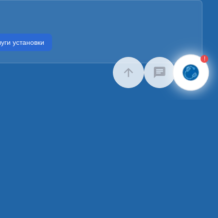
уги установки
!