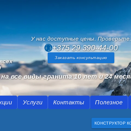
У нас доступные цены. Проверьте
+375 29 390-44-00
Заказать консультацию
всех
и
на все виды гранита 10 лет и 24 меся
кции
Услуги
Контакты
Полезное
КОНСТРУКТОР К