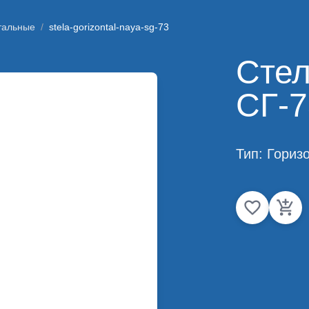
тальные
/
stela-gorizontal-naya-sg-73
Стел
СГ-7
Тип:
Гориз