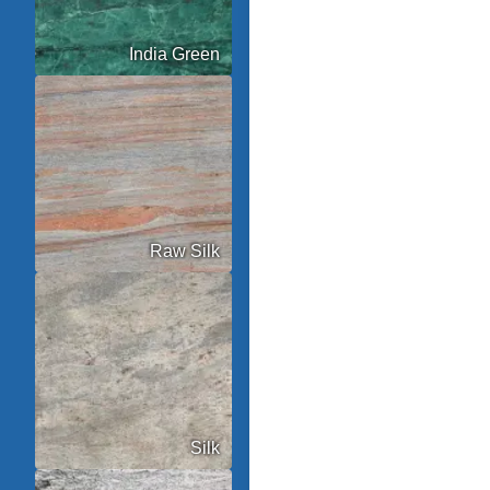
India Green
Raw Silk
Silk