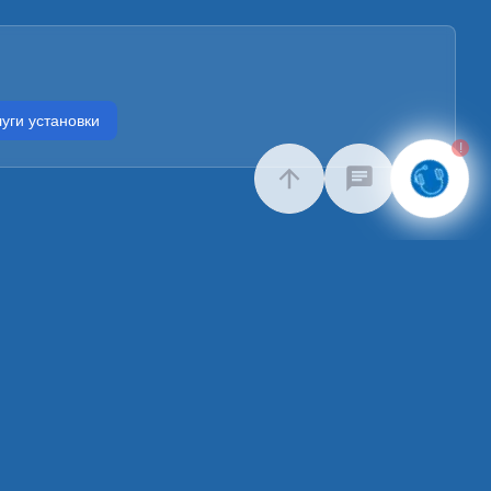
уги установки
!