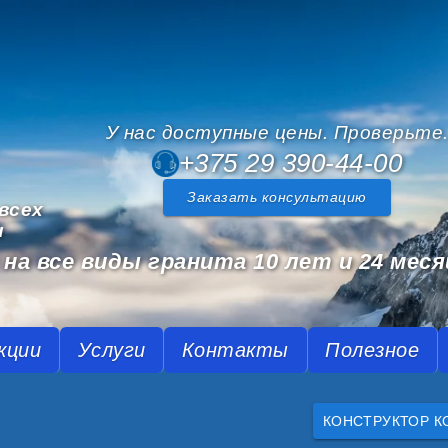
У нас доступные цены. Проверьте
+375 29 390-44-00
Заказать консультацию
всех
и
на все виды гранита 10 лет и 24 меся
кции
Услуги
Контакты
Полезное
КОНСТРУКТОР К