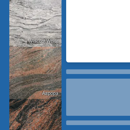
Viscont White
Аврора