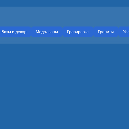
Вазы и декор
Медальоны
Гравировка
Граниты
Усл