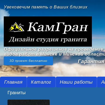
Увековечим память о Ваших близких
Официальное разрешение на проведение 
видов работ в Минске и Минской област
Гарантия 
3D проект бесплатно
Главная
Каталог
Наши работы
А
Граниты