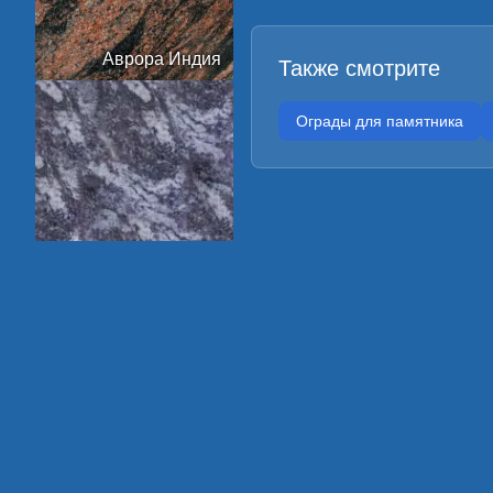
Аврора Индия
Также смотрите
Ограды для памятника
Амадеус
Арктик Грин