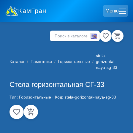
КамГран
Меню
stela-
Каталог
/
Памятники
/
Горизонтальные
/
gorizontal-
naya-sg-33
Стела горизонтальная СГ-33
Тип:
Горизонтальные
· Код:
stela-gorizontal-naya-sg-33