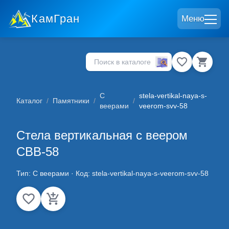
КамГран
Меню
С
stela-vertikal-naya-s-
Каталог
/
Памятники
/
/
веерами
veerom-svv-58
Стела вертикальная с веером
СВВ-58
Тип:
С веерами
· Код:
stela-vertikal-naya-s-veerom-svv-58