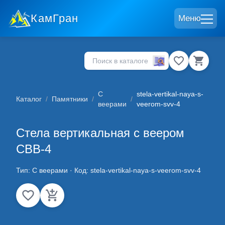
КамГран
Меню
С
stela-vertikal-naya-s-
Каталог
/
Памятники
/
/
веерами
veerom-svv-4
Стела вертикальная с веером
СВВ-4
Тип:
С веерами
· Код:
stela-vertikal-naya-s-veerom-svv-4