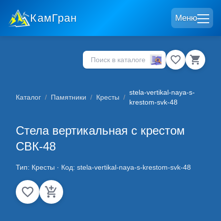
КамГран
Меню
stela-vertikal-naya-s-
Каталог
/
Памятники
/
Кресты
/
krestom-svk-48
Стела вертикальная с крестом
СВК-48
Тип:
Кресты
· Код:
stela-vertikal-naya-s-krestom-svk-48