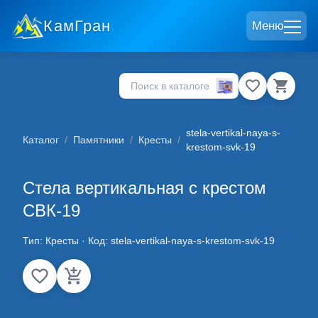
КамГран
Меню
stela-vertikal-naya-s-
Каталог
/
Памятники
/
Кресты
/
krestom-svk-19
Стела вертикальная с крестом
СВК-19
Тип:
Кресты
· Код:
stela-vertikal-naya-s-krestom-svk-19