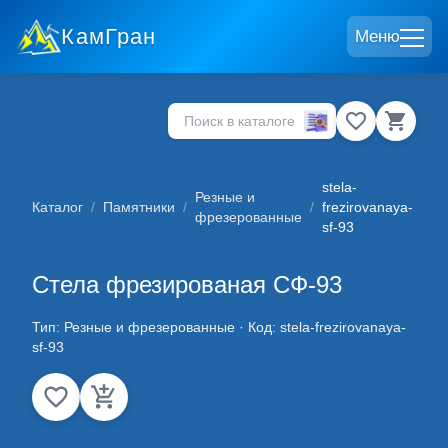
КамГран
Меню
stela-
Резные и
Каталог
/
Памятники
/
/
frezirovanaya-
фрезерованные
sf-93
Стела фрезированая СФ-93
Тип:
Резные и фрезерованные
· Код:
stela-frezirovanaya-
sf-93