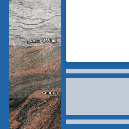
Viscont White
Аврора