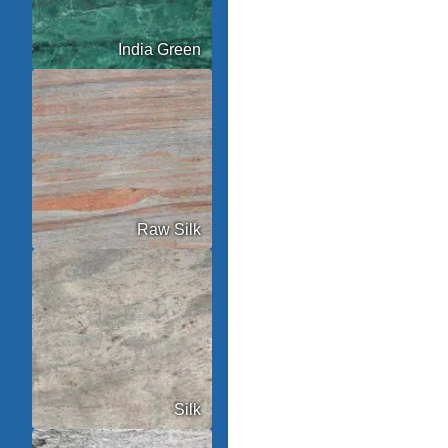
India Green
Raw Silk
Silk