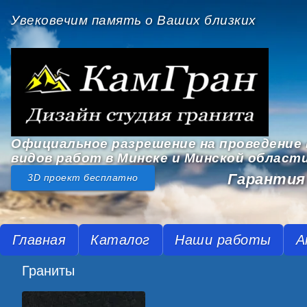
Увековечим память о Ваших близких
Официальное разрешение на проведение 
видов работ в Минске и Минской област
Гарантия 
3D проект бесплатно
Главная
Каталог
Наши работы
А
Граниты