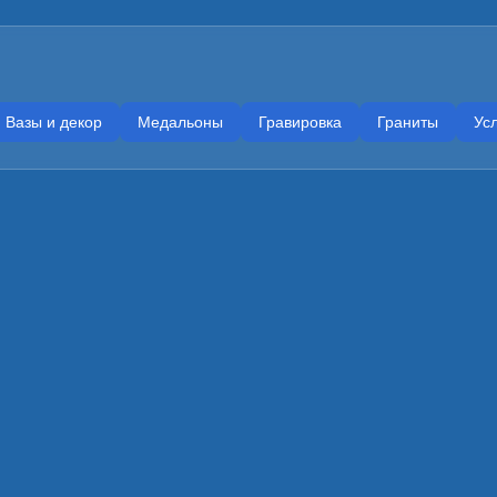
Вазы и декор
Медальоны
Гравировка
Граниты
Усл