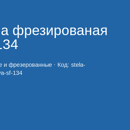
а фрезированая
134
е и фрезерованные
· Код:
stela-
ya-sf-134