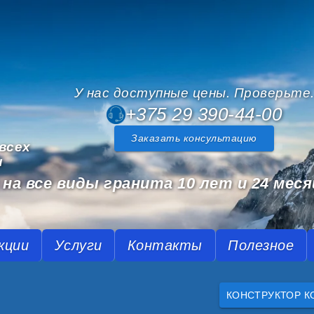
У нас доступные цены. Проверьте
+375 29 390-44-00
Заказать консультацию
всех
и
на все виды гранита 10 лет и 24 меся
кции
Услуги
Контакты
Полезное
КОНСТРУКТОР К