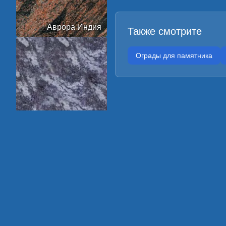
Аврора Индия
Также смотрите
Ограды для памятника
Амадеус
Арктик Грин