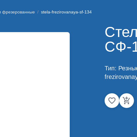
и фрезерованные
/
stela-frezirovanaya-sf-134
Стел
СФ-
Тип:
Резны
frezirovana