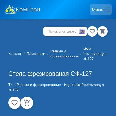
КамГран
Меню
stela-
Резные и
Каталог
/
Памятники
/
/
frezirovanaya-
фрезерованные
sf-127
Стела фрезированая СФ-127
Тип:
Резные и фрезерованные
· Код:
stela-frezirovanaya-
sf-127