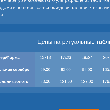
температур и воздействию ультрафиолета. Табличка
годами и не покрывается оксидной пленкой, что знач
и.
Цены на ритуальные табл
мер/Форма
13x18
17x23
18x24
20x
льник серебро
69,00
93,00
98,00
135
ольник золото
83,00
121,00
127,00
176