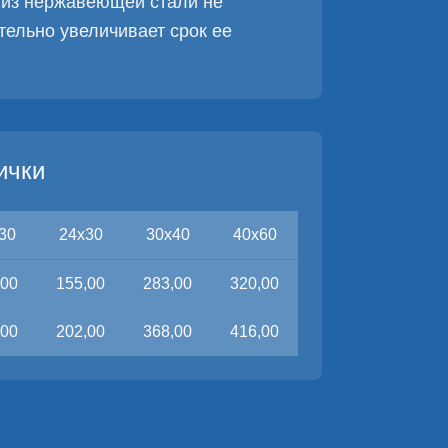
 из нержавеющей стали не
ительно увеличивает срок ее
ички
30
24x30
30x40
40x60
,00
155,00
283,00
320,00
,00
202,00
368,00
416,00