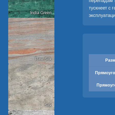
перепадам 
тускнеет с 
India Green
эксплуатаци
Raw Silk
Раз
Прямоуго
Прямоуг
Silk