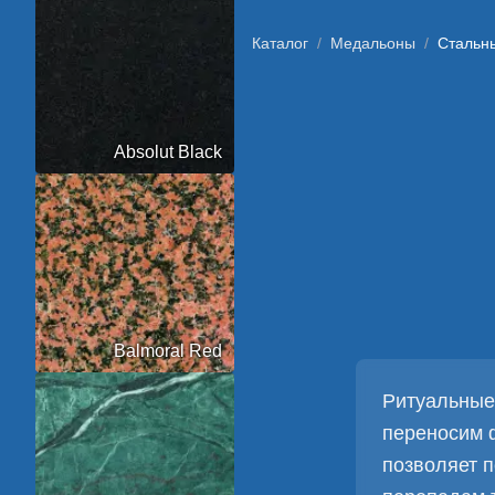
Каталог
/
Медальоны
/
Стальн
Absolut Black
Balmoral Red
Ритуальные 
переносим ф
позволяет 