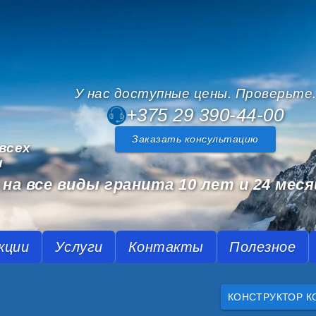
У нас доступные цены. Проверьте
+375 29 390-44-00
Заказать консультацию
всех
и
на все виды гранита 10 лет и 24 меся
кции
Услуги
Контакты
Полезное
КОНСТРУКТОР К