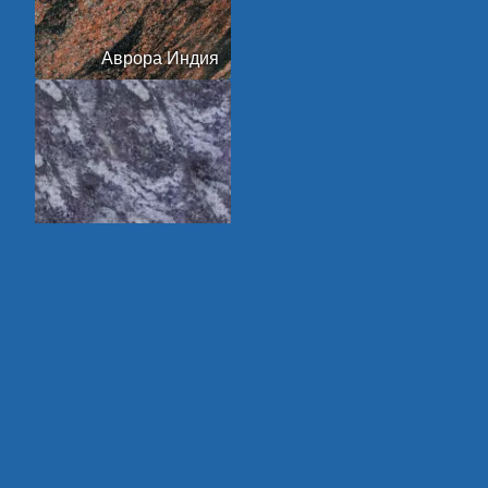
Аврора Индия
Амадеус
Арктик Грин