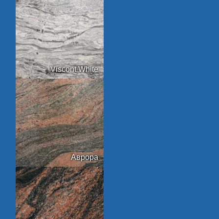
Viscont White
Аврора