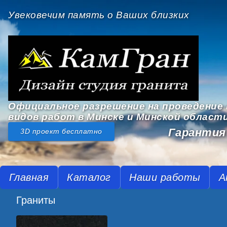
Увековечим память о Ваших близких
Официальное разрешение на проведение 
видов работ в Минске и Минской област
Гарантия 
3D проект бесплатно
Главная
Каталог
Наши работы
А
Граниты