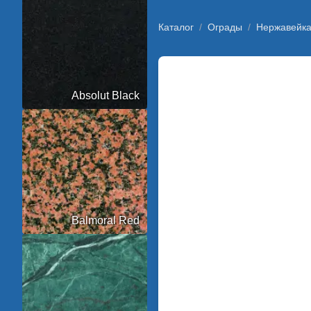
Каталог
/
Ограды
/
Нержавейк
Absolut Black
Balmoral Red