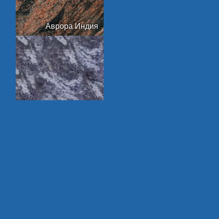
Аврора Индия
Амадеус
Арктик Грин