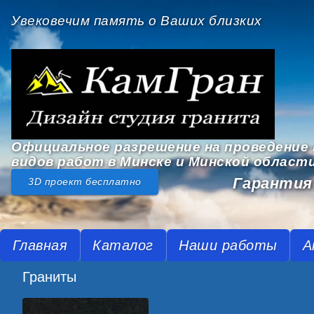
Увековечим память о Ваших близких
Официальное разрешение на проведение 
видов работ в Минске и Минской област
Гарантия 
3D проект бесплатно
Главная
Каталог
Наши работы
А
Граниты