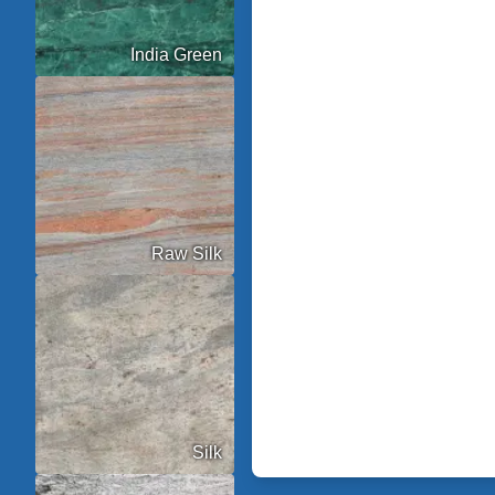
India Green
Raw Silk
Silk