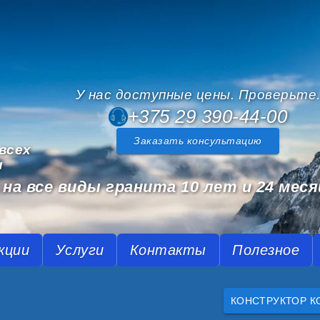
У нас доступные цены. Проверьте
+375 29 390-44-00
Заказать консультацию
всех
и
на все виды гранита 10 лет и 24 меся
кции
Услуги
Контакты
Полезное
КОНСТРУКТОР К