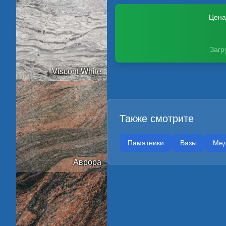
Цена
Загр
Viscont White
Также смотрите
Памятники
Вазы
Мед
Аврора