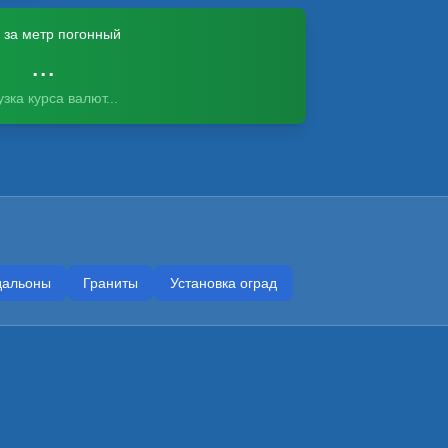
 за метр погонный
...
узка курса валют...
альоны
Граниты
Установка оград