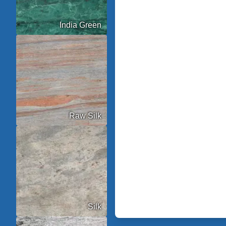
India Green
Raw Silk
Silk