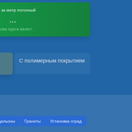
 за метр погонный
...
узка курса валют...
С полимерным покрытием
✓ Выбрано
альоны
Граниты
Установка оград