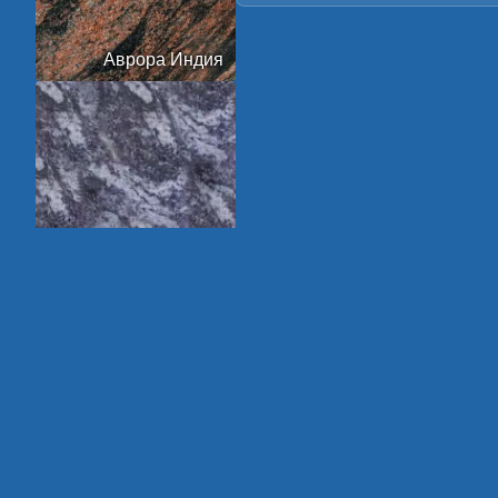
Аврора Индия
Амадеус
Арктик Грин