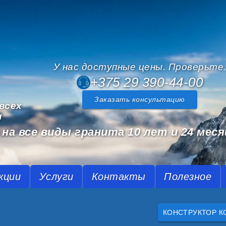
У нас доступные цены. Проверьте
+375 29 390-44-00
Заказать консультацию
всех
и
на все виды гранита 10 лет и 24 меся
кции
Услуги
Контакты
Полезное
КОНСТРУКТОР К