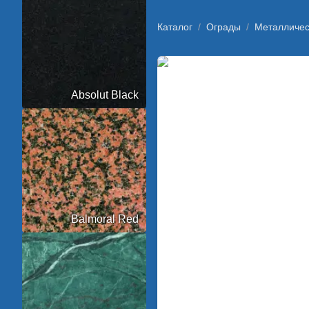
Каталог
/
Ограды
/
Металличес
Absolut Black
Balmoral Red